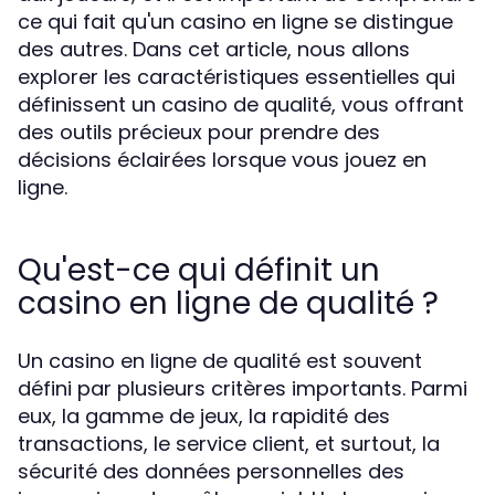
ce qui fait qu'un casino en ligne se distingue
des autres. Dans cet article, nous allons
explorer les caractéristiques essentielles qui
définissent un casino de qualité, vous offrant
des outils précieux pour prendre des
décisions éclairées lorsque vous jouez en
ligne.
Qu'est-ce qui définit un
casino en ligne de qualité ?
Un casino en ligne de qualité est souvent
défini par plusieurs critères importants. Parmi
eux, la gamme de jeux, la rapidité des
transactions, le service client, et surtout, la
sécurité des données personnelles des