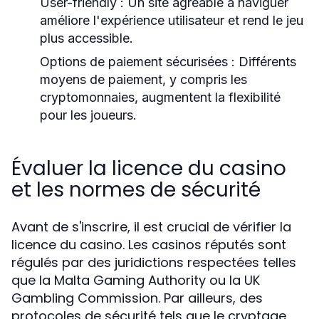
User-friendly :
Un site agréable à naviguer
améliore l'expérience utilisateur et rend le jeu
plus accessible.
Options de paiement sécurisées :
Différents
moyens de paiement, y compris les
cryptomonnaies, augmentent la flexibilité
pour les joueurs.
Évaluer la licence du casino
et les normes de sécurité
Avant de s'inscrire, il est crucial de vérifier la
licence du casino. Les casinos réputés sont
régulés par des juridictions respectées telles
que la Malta Gaming Authority ou la UK
Gambling Commission. Par ailleurs, des
protocoles de sécurité tels que le cryptage