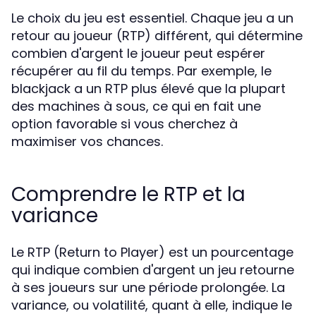
Le choix du jeu est essentiel. Chaque jeu a un
retour au joueur (RTP) différent, qui détermine
combien d'argent le joueur peut espérer
récupérer au fil du temps. Par exemple, le
blackjack a un RTP plus élevé que la plupart
des machines à sous, ce qui en fait une
option favorable si vous cherchez à
maximiser vos chances.
Comprendre le RTP et la
variance
Le RTP (Return to Player) est un pourcentage
qui indique combien d'argent un jeu retourne
à ses joueurs sur une période prolongée. La
variance, ou volatilité, quant à elle, indique le