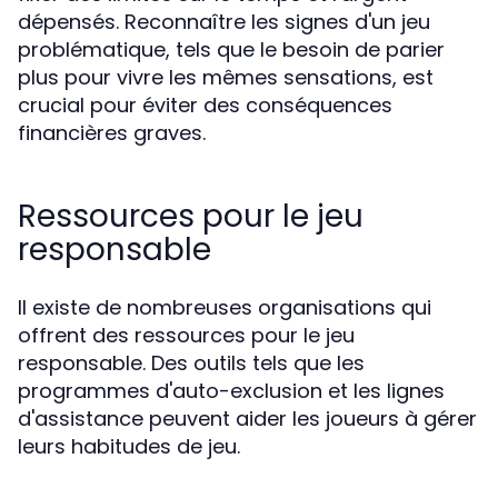
dépensés. Reconnaître les signes d'un jeu
problématique, tels que le besoin de parier
plus pour vivre les mêmes sensations, est
crucial pour éviter des conséquences
financières graves.
Ressources pour le jeu
responsable
Il existe de nombreuses organisations qui
offrent des ressources pour le jeu
responsable. Des outils tels que les
programmes d'auto-exclusion et les lignes
d'assistance peuvent aider les joueurs à gérer
leurs habitudes de jeu.