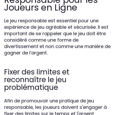
Joueurs en Ligne
Le jeu responsable est essentiel pour une
expérience de jeu agréable et sécurisée. Il est
important de se rappeler que le jeu doit être
considéré comme une forme de
divertissement et non comme une manière de
gagner de l’argent.
Fixer des limites et
reconnaître le jeu
problématique
Afin de promouvoir une pratique de jeu
responsable, les joueurs doivent s'engager à
fixer des limites sur le temps et l'argent