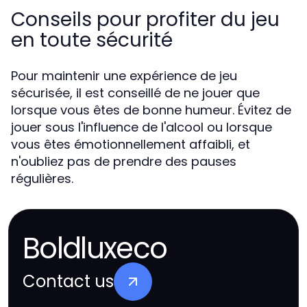
Conseils pour profiter du jeu
en toute sécurité
Pour maintenir une expérience de jeu
sécurisée, il est conseillé de ne jouer que
lorsque vous êtes de bonne humeur. Évitez de
jouer sous l'influence de l'alcool ou lorsque
vous êtes émotionnellement affaibli, et
n'oubliez pas de prendre des pauses
régulières.
Boldluxeco
Contact us