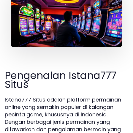
Pengenalan Istana777
Situs
Istana777 Situs adalah platform permainan
online yang semakin populer di kalangan
pecinta game, khususnya di Indonesia.
Dengan berbagai jenis permainan yang
ditawarkan dan pengalaman bermain yang