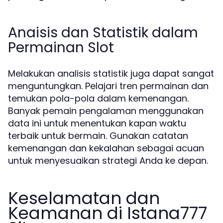
Anaisis dan Statistik dalam
Permainan Slot
Melakukan analisis statistik juga dapat sangat
menguntungkan. Pelajari tren permainan dan
temukan pola-pola dalam kemenangan.
Banyak pemain pengalaman menggunakan
data ini untuk menentukan kapan waktu
terbaik untuk bermain. Gunakan catatan
kemenangan dan kekalahan sebagai acuan
untuk menyesuaikan strategi Anda ke depan.
Keselamatan dan
Keamanan di Istana777