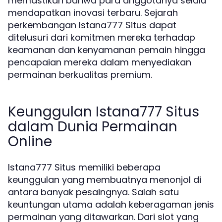
memastikan bahwa para anggotanya selalu
mendapatkan inovasi terbaru. Sejarah
perkembangan Istana777 Situs dapat
ditelusuri dari komitmen mereka terhadap
keamanan dan kenyamanan pemain hingga
pencapaian mereka dalam menyediakan
permainan berkualitas premium.
Keunggulan Istana777 Situs
dalam Dunia Permainan
Online
Istana777 Situs memiliki beberapa
keunggulan yang membuatnya menonjol di
antara banyak pesaingnya. Salah satu
keuntungan utama adalah keberagaman jenis
permainan yang ditawarkan. Dari slot yang