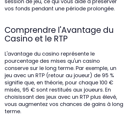
session de jeu, ce qui vous aide à préserver
vos fonds pendant une période prolongée.
Comprendre l'Avantage du
Casino et le RTP
L'avantage du casino représente le
pourcentage des mises qu'un casino
conserve sur le long terme. Par exemple, un
jeu avec un RTP (retour au joueur) de 95 %
signifie que, en théorie, pour chaque 100 €
misés, 95 € sont restitués aux joueurs. En
choisissant des jeux avec un RTP plus élevé,
vous augmentez vos chances de gains à long
terme.