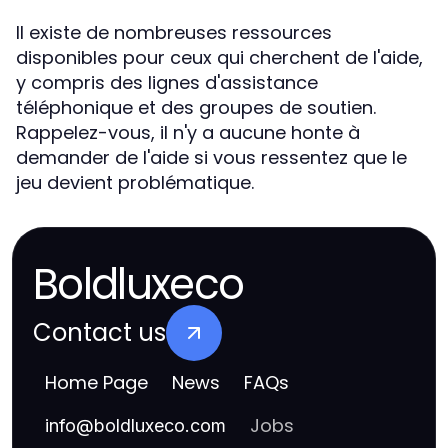
Il existe de nombreuses ressources
disponibles pour ceux qui cherchent de l'aide,
y compris des lignes d'assistance
téléphonique et des groupes de soutien.
Rappelez-vous, il n'y a aucune honte à
demander de l'aide si vous ressentez que le
jeu devient problématique.
Boldluxeco
Contact us
Home Page
News
FAQs
Jobs
info
@
boldluxeco.com