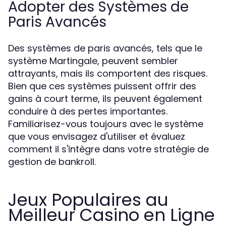
Adopter des Systèmes de
Paris Avancés
Des systèmes de paris avancés, tels que le
système Martingale, peuvent sembler
attrayants, mais ils comportent des risques.
Bien que ces systèmes puissent offrir des
gains à court terme, ils peuvent également
conduire à des pertes importantes.
Familiarisez-vous toujours avec le système
que vous envisagez d'utiliser et évaluez
comment il s'intègre dans votre stratégie de
gestion de bankroll.
Jeux Populaires au
Meilleur Casino en Ligne