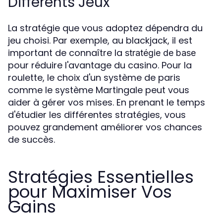
Différents Jeux
La stratégie que vous adoptez dépendra du
jeu choisi. Par exemple, au blackjack, il est
important de connaître la
stratégie de base
pour réduire l'avantage du casino. Pour la
roulette, le choix d'un système de paris
comme le système Martingale peut vous
aider à gérer vos mises. En prenant le temps
d'étudier les différentes stratégies, vous
pouvez grandement améliorer vos chances
de succès.
Stratégies Essentielles
pour Maximiser Vos
Gains