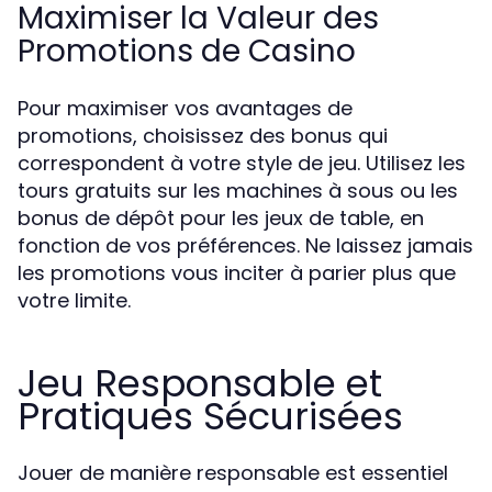
Maximiser la Valeur des
Promotions de Casino
Pour maximiser vos avantages de
promotions, choisissez des bonus qui
correspondent à votre style de jeu. Utilisez les
tours gratuits sur les machines à sous ou les
bonus de dépôt pour les jeux de table, en
fonction de vos préférences. Ne laissez jamais
les promotions vous inciter à parier plus que
votre limite.
Jeu Responsable et
Pratiques Sécurisées
Jouer de manière responsable est essentiel