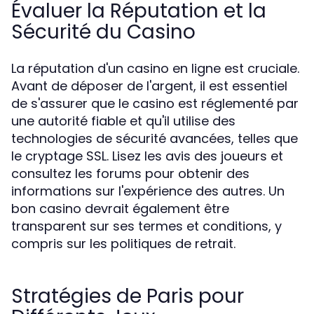
Évaluer la Réputation et la
Sécurité du Casino
La réputation d'un casino en ligne est cruciale.
Avant de déposer de l'argent, il est essentiel
de s'assurer que le casino est réglementé par
une autorité fiable et qu'il utilise des
technologies de sécurité avancées, telles que
le cryptage SSL. Lisez les avis des joueurs et
consultez les forums pour obtenir des
informations sur l'expérience des autres. Un
bon casino devrait également être
transparent sur ses termes et conditions, y
compris sur les politiques de retrait.
Stratégies de Paris pour