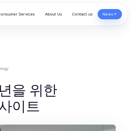
Consumer Services
About Us
Contact us
News
ology
6년을 위한
의 인사이트