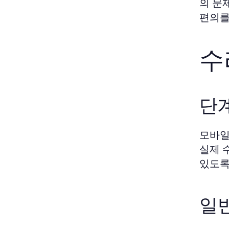
의 문
편의를
수
단
모바일
실제 
있도록
일