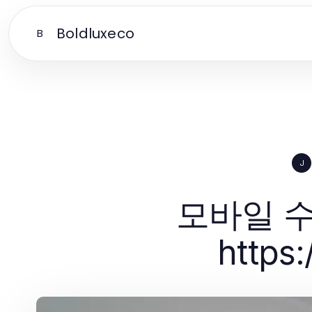
Boldluxeco
B
J
모바일 수
https