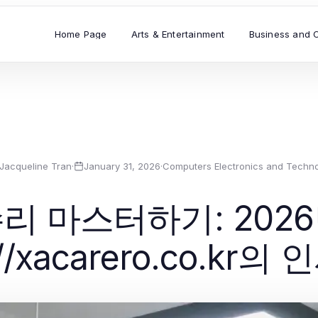
Home Page
Arts & Entertainment
Business and 
Jacqueline Tran
·
January 31, 2026
·
Computers Electronics and Techn
리 마스터하기: 202
://xacarero.co.kr