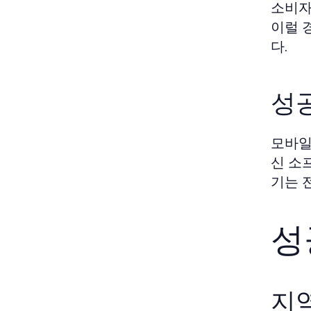
소비자
이럴 
다.
성
모바일
신 소
기는 
성
지역