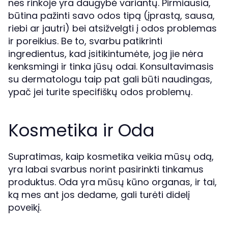
nes rinkoje yra daugybė variantų. Pirmiausia,
būtina pažinti savo odos tipą (įprastą, sausa,
riebi ar jautri) bei atsižvelgti į odos problemas
ir poreikius. Be to, svarbu patikrinti
ingredientus, kad įsitikintumėte, jog jie nėra
kenksmingi ir tinka jūsų odai. Konsultavimasis
su dermatologu taip pat gali būti naudingas,
ypač jei turite specifiškų odos problemų.
Kosmetika ir Oda
Supratimas, kaip kosmetika veikia mūsų odą,
yra labai svarbus norint pasirinkti tinkamus
produktus. Oda yra mūsų kūno organas, ir tai,
ką mes ant jos dedame, gali turėti didelį
poveikį.