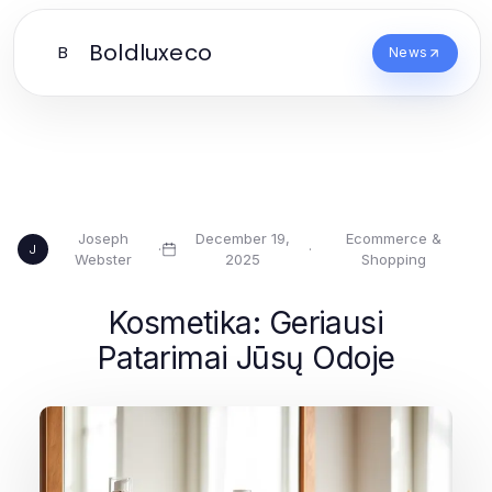
Boldluxeco
B
News
Joseph
December 19,
Ecommerce &
·
·
J
Webster
2025
Shopping
Kosmetika: Geriausi
Patarimai Jūsų Odoje