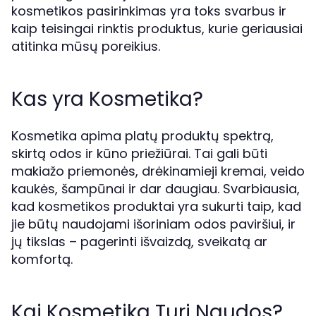
kosmetikos pasirinkimas yra toks svarbus ir
kaip teisingai rinktis produktus, kurie geriausiai
atitinka mūsų poreikius.
Kas yra Kosmetika?
Kosmetika apima platų produktų spektrą,
skirtą odos ir kūno priežiūrai. Tai gali būti
makiažo priemonės, drėkinamieji kremai, veido
kaukės, šampūnai ir dar daugiau. Svarbiausia,
kad kosmetikos produktai yra sukurti taip, kad
jie būtų naudojami išoriniam odos paviršiui, ir
jų tikslas – pagerinti išvaizdą, sveikatą ar
komfortą.
Kai Kosmetika Turi Naudos?