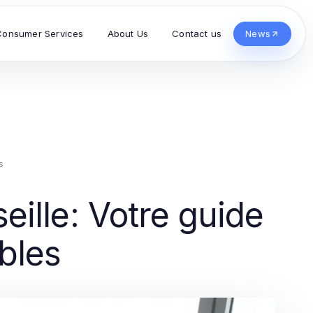
Consumer Services
About Us
Contact us
News
s
ille: Votre guide
bles