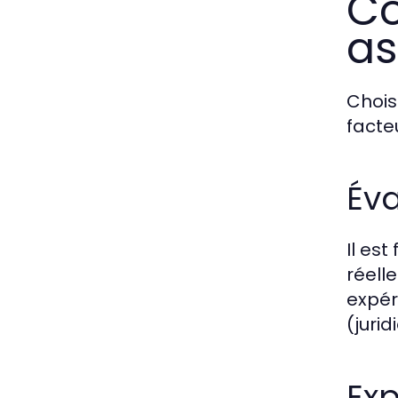
Co
a
Chois
facteu
Éva
Il est
réell
expér
(juri
Exp