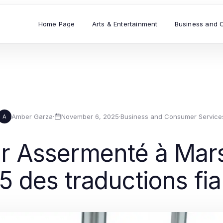
Home Page
Arts & Entertainment
Business and 
Amber Garza
·
November 6, 2025
·
Business and Consumer Service
A
r Assermenté à Marse
5 des traductions fia