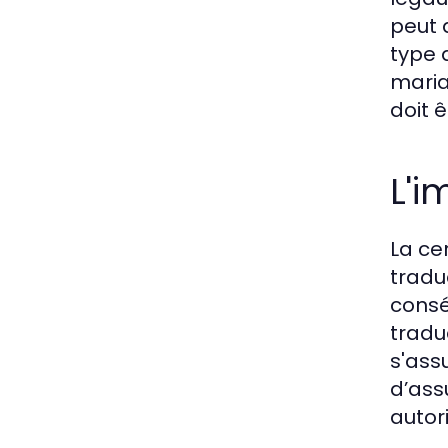
peut 
type 
maria
doit ê
L'i
La cer
tradu
consé
tradu
s'ass
d’ass
autori