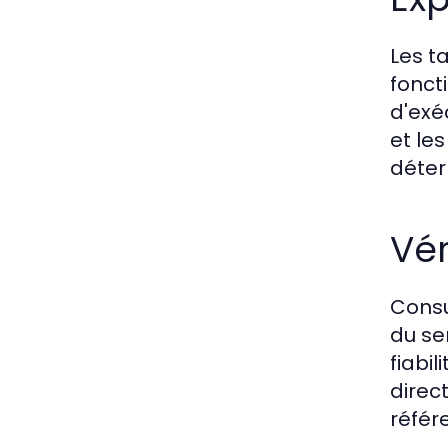
Les t
foncti
d'exé
et les
déter
Vér
Consu
du se
fiabi
direc
référ