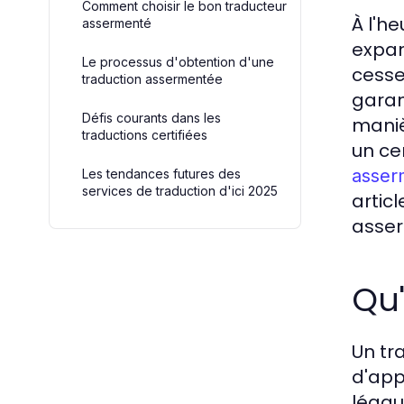
Comment choisir le bon traducteur
À l'h
assermenté
expan
Le processus d'obtention d'une
cesse
traduction assermentée
garan
Défis courants dans les
maniè
traductions certifiées
un ce
asser
Les tendances futures des
services de traduction d'ici 2025
artic
asser
Qu'
Un tr
d'app
légau