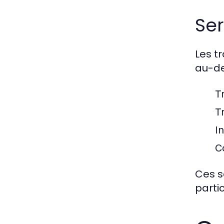
Ser
Les t
au-de
T
T
I
C
Ces s
parti