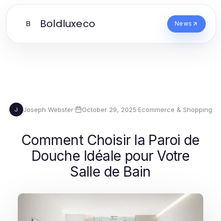
Boldluxeco
B
News
Joseph Webster
·
October 29, 2025
·
Ecommerce & Shopping
J
Comment Choisir la Paroi de
Douche Idéale pour Votre
Salle de Bain